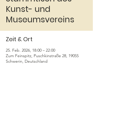
Kunst- und
Museumsvereins
Zeit & Ort
25. Feb. 2026, 18:00 – 22:00
Zum Feinspitz, Puschkinstraße 28, 19055
Schwerin, Deutschland
Über die Veranstaltung
Jeden letzten Mittwoch im Monat 
findet 
der 
Stammtisch
 des Schweriner Kunst- und 
Museumsvereins im „Feinspitz“ in der 
Puschkinstaße 28 gegenüber dem 
Restaurant Wöhler statt. 
Erstmalig treffen wir uns dort am 26.11.2025 
um 18 Uhr. 