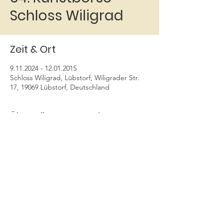
Schloss Wiligrad
Zeit & Ort
9.11.2024 - 12.01.2015
Schloss Wiligrad, Lübstorf, Wiligrader Str.
17, 19069 Lübstorf, Deutschland
Über die Veranstaltung
Der Kunstverein Schloss Wiligrad 
veranstaltet die 34. Kunstbörse vom 
9.11.2024 bis zum 12.01.2025 .
Malerei, Grafik, Fotoarbeiten, Plastik, 
Keramik, Skulptur, Glas & Porzellan, 
Schmuck und Textilien
Über die Feiertage ist geschlossen.
Die Eröffnung ist am 9.11. um 11 Uhr in 
Schloss Wiligrad.